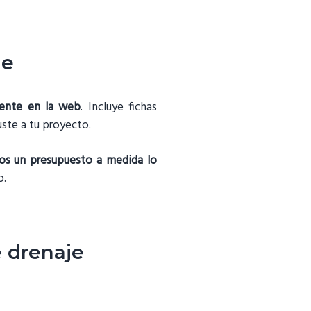
je
mente en la web
. Incluye fichas
uste a tu proyecto.
mos un presupuesto a medida lo
o.
e drenaje