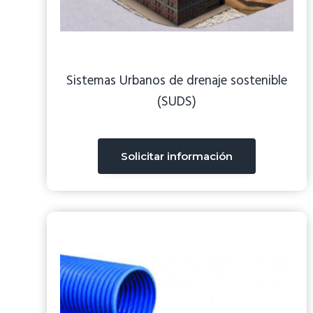
v
i
g
a
Sistemas Urbanos de drenaje sostenible
t
(SUDS)
i
o
n
Solicitar información