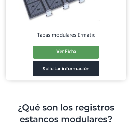
g
a
t
i
Tapas modulares Ermatic
o
n
Ver Ficha
Solicitar información
¿Qué son los registros
estancos modulares?