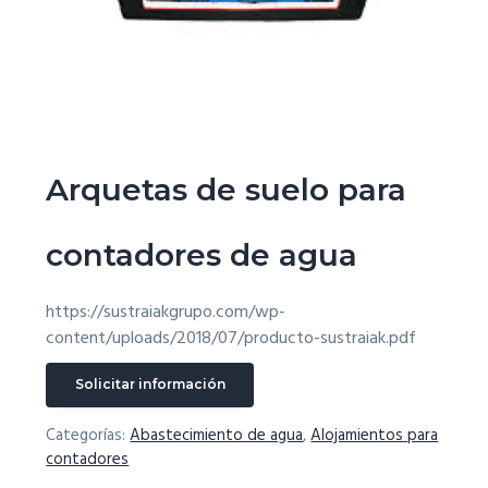
g
a
t
i
o
n
Arquetas de suelo para
contadores de agua
https://sustraiakgrupo.com/wp-
content/uploads/2018/07/producto-sustraiak.pdf
Solicitar información
Categorías:
Abastecimiento de agua
,
Alojamientos para
contadores