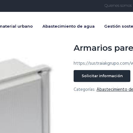
Quienes somos
de agua
material urbano
Abastecimiento de agua
Gestión soste
Armarios par
https://sustraiakgrupo.com/
Solicitar información
Categorías:
Abastecimiento d