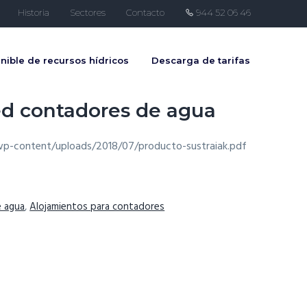
Historia
Sectores
Contacto
944 52 06 46
nible de recursos hídricos
Descarga de tarifas
ed contadores de agua
wp-content/uploads/2018/07/producto-sustraiak.pdf
e agua
,
Alojamientos para contadores