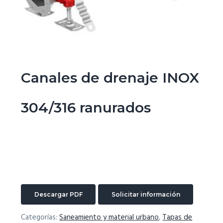
g
a
t
i
o
Canales de drenaje INOX
n
304/316 ranurados
Descargar PDF
Solicitar información
Categorías:
Saneamiento y material urbano
,
Tapas de