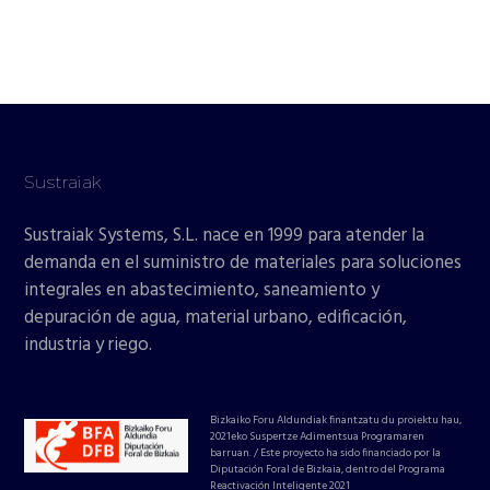
Sustraiak
Sustraiak Systems, S.L. nace en 1999 para atender la
demanda en el suministro de materiales para soluciones
integrales en abastecimiento, saneamiento y
depuración de agua, material urbano, edificación,
industria y riego.
Bizkaiko Foru Aldundiak finantzatu du proiektu hau,
2021eko Suspertze Adimentsua Programaren
barruan. / Este proyecto ha sido financiado por la
Diputación Foral de Bizkaia, dentro del Programa
Reactivación Inteligente 2021