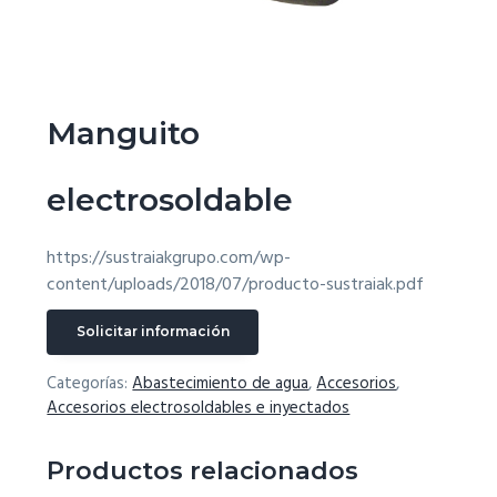
g
a
t
i
Manguito
o
n
electrosoldable
https://sustraiakgrupo.com/wp-
content/uploads/2018/07/producto-sustraiak.pdf
Solicitar información
Categorías:
Abastecimiento de agua
,
Accesorios
,
Accesorios electrosoldables e inyectados
Productos relacionados