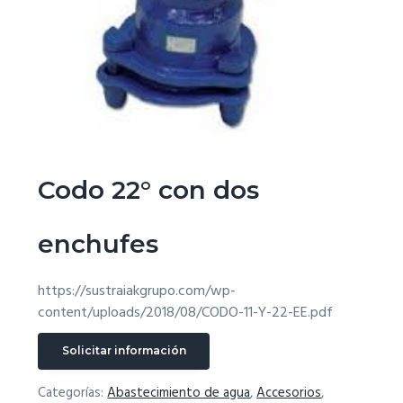
g
a
t
i
o
n
Codo 22° con dos
enchufes
https://sustraiakgrupo.com/wp-
content/uploads/2018/08/CODO-11-Y-22-EE.pdf
Solicitar información
Categorías:
Abastecimiento de agua
,
Accesorios
,