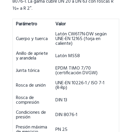
8076‑1. La gama cubre DN 20 a DN 63 con roscas R
½» a R 2″.
Parámetro
Valor
Latón CW617N‑DW según
Cuerpo y tuerca
UNE‑EN 12165 (forja en
caliente)
Anillo de apriete
Latón MS58
y arandela
EPDM TIMO 7/70
Junta tórica
(certificación DVGW)
UNE‑EN 10226‑1 / ISO 7‑1
Rosca de unión
(R‑Rp)
Rosca de
DIN 13
compresión
Condiciones de
DIN 8076‑1
presión
Presión máxima
PN 25