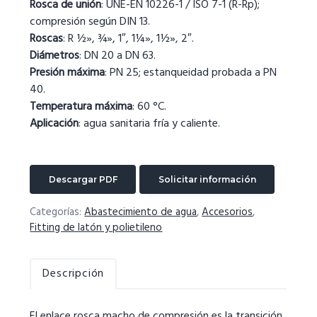
Rosca de unión
: UNE-EN 10226-1 / ISO 7-1 (R-Rp);
compresión según DIN 13.
Roscas
: R ½», ¾», 1″, 1¼», 1½», 2″.
Diámetros
: DN 20 a DN 63.
Presión máxima
: PN 25; estanqueidad probada a PN
40.
Temperatura máxima
: 60 °C.
Aplicación
: agua sanitaria fría y caliente.
Descargar PDF
Solicitar información
Categorías:
Abastecimiento de agua
,
Accesorios
,
Fitting de latón y polietileno
Descripción
El enlace rosca macho de compresión es la transición