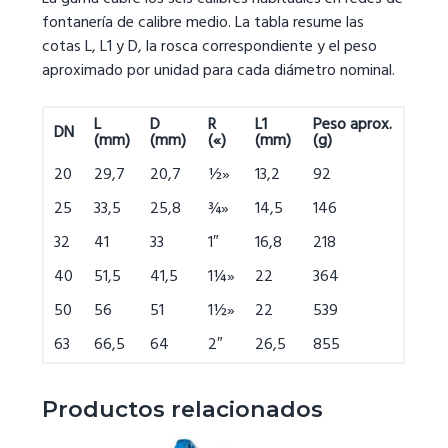
fontanería de calibre medio. La tabla resume las
cotas L, L1 y D, la rosca correspondiente y el peso
aproximado por unidad para cada diámetro nominal.
L
D
R
L1
Peso aprox.
DN
(mm)
(mm)
(«)
(mm)
(g)
20
29,7
20,7
½»
13,2
92
25
33,5
25,8
¾»
14,5
146
32
41
33
1″
16,8
218
40
51,5
41,5
1¼»
22
364
50
56
51
1½»
22
539
63
66,5
64
2″
26,5
855
Productos relacionados