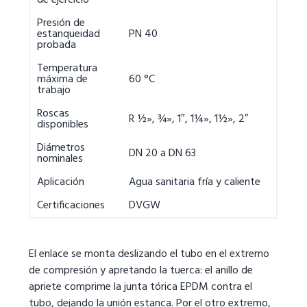
de ejercicio
Presión de
estanqueidad
PN 40
probada
Temperatura
máxima de
60 °C
trabajo
Roscas
R ½», ¾», 1″, 1¼», 1½», 2″
disponibles
Diámetros
DN 20 a DN 63
nominales
Aplicación
Agua sanitaria fría y caliente
Certificaciones
DVGW
El enlace se monta deslizando el tubo en el extremo
de compresión y apretando la tuerca: el anillo de
apriete comprime la junta tórica EPDM contra el
tubo, dejando la unión estanca. Por el otro extremo,