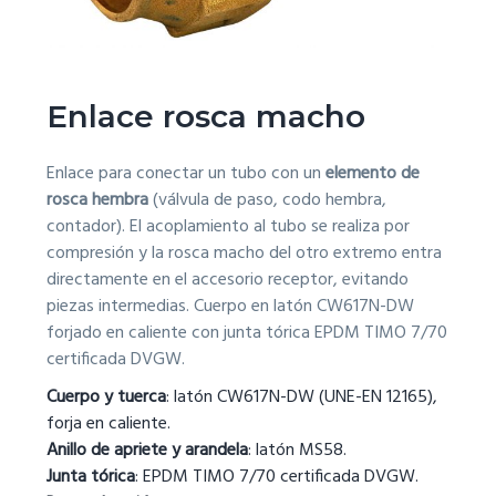
g
a
t
Enlace rosca macho
i
o
Enlace para conectar un tubo con un
elemento de
n
rosca hembra
(válvula de paso, codo hembra,
contador). El acoplamiento al tubo se realiza por
compresión y la rosca macho del otro extremo entra
directamente en el accesorio receptor, evitando
piezas intermedias. Cuerpo en latón CW617N-DW
forjado en caliente con junta tórica EPDM TIMO 7/70
certificada DVGW.
Cuerpo y tuerca
: latón CW617N-DW (UNE-EN 12165),
forja en caliente.
Anillo de apriete y arandela
: latón MS58.
Junta tórica
: EPDM TIMO 7/70 certificada DVGW.