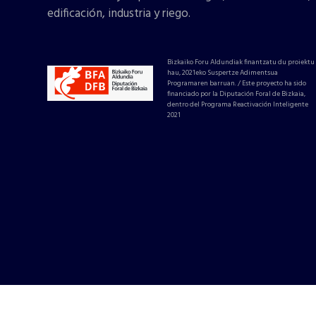
edificación, industria y riego.
Bizkaiko Foru Aldundiak finantzatu du proiektu
hau, 2021eko Suspertze Adimentsua
Programaren barruan. / Este proyecto ha sido
financiado por la Diputación Foral de Bizkaia,
dentro del Programa Reactivación Inteligente
2021