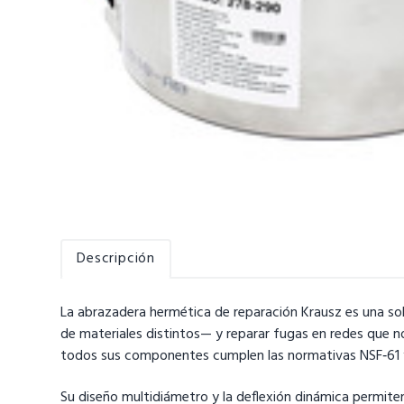
v
i
g
a
t
i
o
n
Descripción
La abrazadera hermética de reparación Krausz es una sol
de materiales distintos— y reparar fugas en redes que no
todos sus componentes cumplen las normativas NSF‑61 y N
Su diseño multidiámetro y la deflexión dinámica permite