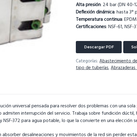
Alta presión
: 24 bar (DN 40-1
Deflexión dinámica
: hasta 3° 
Temperatura continua
: EPDM
Certificaciones
: NSF-61, NSF-3
Descargar PDF
So
Categorías:
Abastecimiento d
tipo de tuberías
,
Abrazaderas 
ución universal pensada para resolver dos problemas con una sola 
 admiten interrupción del servicio. Trabaja sobre fundición dúctil
SF‑372 para agua potable, lo que la convierte en una elección seg
n absorber desalineaciones y movimientos de la red sin perder esta