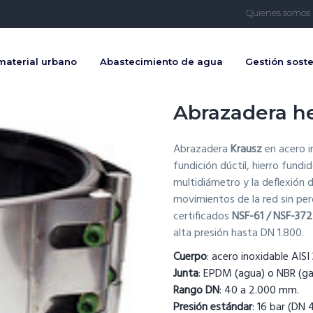
Quienes somos
ación
material urbano
Abastecimiento de agua
Gestión soste
Abrazadera h
Abrazadera
Krausz
en acero i
fundición dúctil, hierro fund
multidiámetro y la deflexión 
movimientos de la red sin pe
certificados
NSF-61 / NSF-372
alta presión hasta DN 1.800.
Cuerpo
: acero inoxidable AISI
Junta
: EPDM (agua) o NBR (gas
Rango DN
: 40 a 2.000 mm.
Presión estándar
: 16 bar (DN 