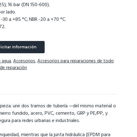
25); 16 bar (DN 150-600).
por lado.
 -30 a +85 °C; NBR -20 a +70 °C.
72.
licitar información
e agua
,
Accesorios
,
Accesorios para reparaciones de todo
de reparación
pieza: unir dos tramos de tubería —del mismo material o
, hierro fundido, acero, PVC, cemento, GRP y PE/PP, y
ura para redes urbanas e industriales.
nqueidad, mientras que la junta hidráulica (EPDM para