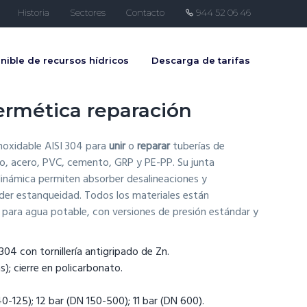
Historia
Sectores
Contacto
944 52 06 46
nible de recursos hídricos
Descarga de tarifas
ermética reparación
noxidable AISI 304 para
unir
o
reparar
tuberías de
ido, acero, PVC, cemento, GRP y PE-PP. Su junta
dinámica permiten absorber desalineaciones y
rder estanqueidad. Todos los materiales están
para agua potable, con versiones de presión estándar y
 304 con tornillería antigripado de Zn.
); cierre en policarbonato.
40-125); 12 bar (DN 150-500); 11 bar (DN 600).